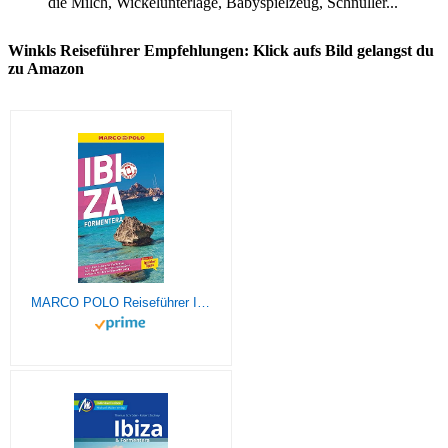
die Milch, Wickelunterlage, Babyspielzeug, Schnuller...
Winkls Reiseführer Empfehlungen: Klick aufs Bild gelangst du
zu Amazon
MARCO POLO Reiseführer Ibiza, Formentera: Reisen mit Insider-Tipps. Inkl. kostenloser Touren-App