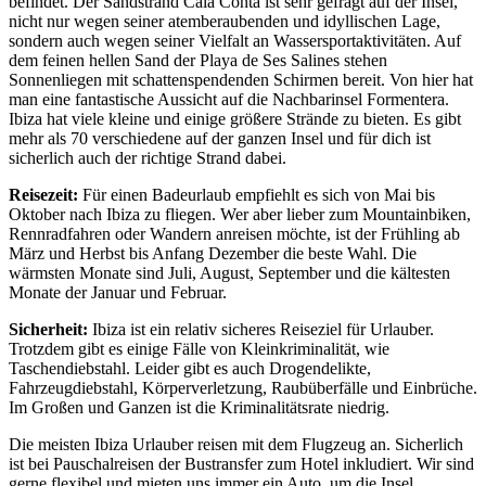
befindet. Der Sandstrand Cala Conta ist sehr gefragt auf der Insel,
nicht nur wegen seiner atemberaubenden und idyllischen Lage,
sondern auch wegen seiner Vielfalt an Wassersportaktivitäten. Auf
dem feinen hellen Sand der Playa de Ses Salines stehen
Sonnenliegen mit schattenspendenden Schirmen bereit. Von hier hat
man eine fantastische Aussicht auf die Nachbarinsel Formentera.
Ibiza hat viele kleine und einige größere Strände zu bieten. Es gibt
mehr als 70 verschiedene auf der ganzen Insel und für dich ist
sicherlich auch der richtige Strand dabei.
Reisezeit:
Für einen Badeurlaub empfiehlt es sich von Mai bis
Oktober nach Ibiza zu fliegen. Wer aber lieber zum Mountainbiken,
Rennradfahren oder Wandern anreisen möchte, ist der Frühling ab
März und Herbst bis Anfang Dezember die beste Wahl. Die
wärmsten Monate sind Juli, August, September und die kältesten
Monate der Januar und Februar.
Sicherheit:
Ibiza ist ein relativ sicheres Reiseziel für Urlauber.
Trotzdem gibt es einige Fälle von Kleinkriminalität, wie
Taschendiebstahl. Leider gibt es auch Drogendelikte,
Fahrzeugdiebstahl, Körperverletzung, Raubüberfälle und Einbrüche.
Im Großen und Ganzen ist die Kriminalitätsrate niedrig.
Die meisten Ibiza Urlauber reisen mit dem Flugzeug an. Sicherlich
ist bei Pauschalreisen der Bustransfer zum Hotel inkludiert. Wir sind
gerne flexibel und mieten uns immer ein Auto, um die Insel