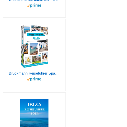
Bruckmann Reiseführer Spanien – happy time guide Ibiza und Formentera. Die perfekte Tour durch Ibiza: Mit Adressen, Infos und Rundgangskarten zum Ausklappen.