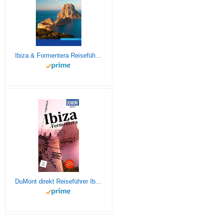
Ibiza & Formentera Reiseführer Michael Müller Verlag: Individuell reisen mit vielen praktischen Tipps (MM-Reisen)
DuMont direkt Reiseführer Ibiza, Formentera: Mit großem Faltplan