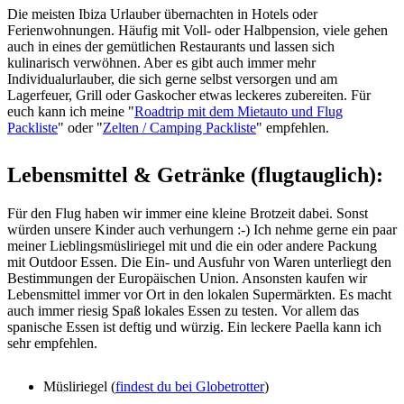
Die meisten Ibiza Urlauber übernachten in Hotels oder
Ferienwohnungen. Häufig mit Voll- oder Halbpension, viele gehen
auch in eines der gemütlichen Restaurants und lassen sich
kulinarisch verwöhnen. Aber es gibt auch immer mehr
Individualurlauber, die sich gerne selbst versorgen und am
Lagerfeuer, Grill oder Gaskocher etwas leckeres zubereiten. Für
euch kann ich meine "
Roadtrip mit dem Mietauto und Flug
Packliste
" oder "
Zelten / Camping Packliste
" empfehlen.
Lebensmittel & Getränke (flugtauglich):
Für den Flug haben wir immer eine kleine Brotzeit dabei. Sonst
würden unsere Kinder auch verhungern :-) Ich nehme gerne ein paar
meiner Lieblingsmüsliriegel mit und die ein oder andere Packung
mit Outdoor Essen. Die Ein- und Ausfuhr von Waren unterliegt den
Bestimmungen der Europäischen Union. Ansonsten kaufen wir
Lebensmittel immer vor Ort in den lokalen Supermärkten. Es macht
auch immer riesig Spaß lokales Essen zu testen. Vor allem das
spanische Essen ist deftig und würzig. Ein leckere Paella kann ich
sehr empfehlen.
Müsliriegel (
findest du bei Globetrotter
)