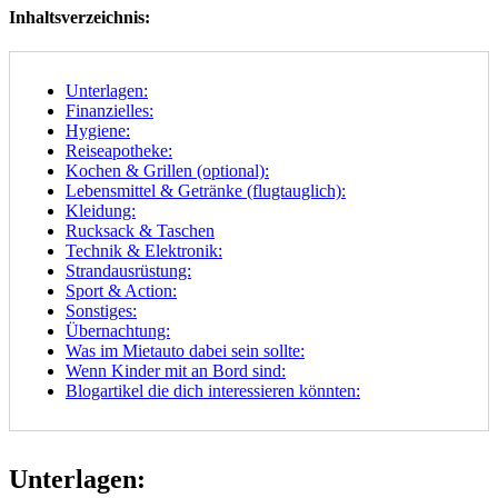
Inhaltsverzeichnis:
Unterlagen:
Finanzielles:
Hygiene:
Reiseapotheke:
Kochen & Grillen (optional):
Lebensmittel & Getränke (flugtauglich):
Kleidung:
Rucksack & Taschen
Technik & Elektronik:
Strandausrüstung:
Sport & Action:
Sonstiges:
Übernachtung:
Was im Mietauto dabei sein sollte:
Wenn Kinder mit an Bord sind:
Blogartikel die dich interessieren könnten:
Unterlagen: