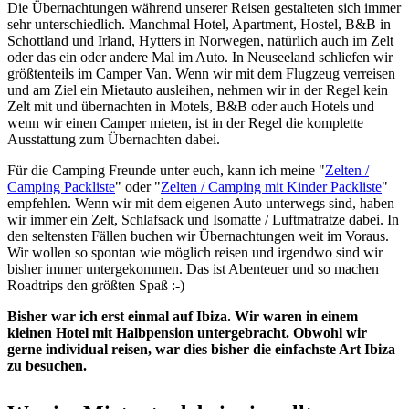
Die Übernachtungen während unserer Reisen gestalteten sich immer
sehr unterschiedlich. Manchmal Hotel, Apartment, Hostel, B&B in
Schottland und Irland, Hytters in Norwegen, natürlich auch im Zelt
oder das ein oder andere Mal im Auto. In Neuseeland schliefen wir
größtenteils im Camper Van. Wenn wir mit dem Flugzeug verreisen
und am Ziel ein Mietauto ausleihen, nehmen wir in der Regel kein
Zelt mit und übernachten in Motels, B&B oder auch Hotels und
wenn wir einen Camper mieten, ist in der Regel die komplette
Ausstattung zum Übernachten dabei.
Für die Camping Freunde unter euch, kann ich meine "
Zelten /
Camping Packliste
" oder "
Zelten / Camping mit Kinder Packliste
"
empfehlen. Wenn wir mit dem eigenen Auto unterwegs sind, haben
wir immer ein Zelt, Schlafsack und Isomatte / Luftmatratze dabei. In
den seltensten Fällen buchen wir Übernachtungen weit im Voraus.
Wir wollen so spontan wie möglich reisen und irgendwo sind wir
bisher immer untergekommen. Das ist Abenteuer und so machen
Roadtrips den größten Spaß :-)
Bisher war ich erst einmal auf Ibiza. Wir waren in einem
kleinen Hotel mit Halbpension untergebracht. Obwohl wir
gerne individual reisen, war dies bisher die einfachste Art Ibiza
zu besuchen.