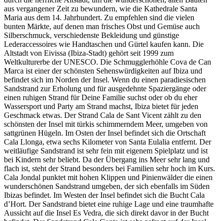
aus vergangener Zeit zu bewundern, wie die Kathedrale Santa
Maria aus dem 14. Jahrhundert. Zu empfehlen sind die vielen
bunten Märkte, auf denen man frisches Obst und Gemüse auch
Silberschmuck, verschiedenste Bekleidung und günstige
Lederaccessoires wie Handtaschen und Gürtel kaufen kann. Die
Altstadt von Eivissa (Ibiza-Stadt) gehört seit 1999 zum
Weltkulturerbe der UNESCO. Die Schmugglerhöhle Cova de Can
Marca ist einer der schönsten Sehenswürdigkeiten auf Ibiza und
befindet sich im Norden der Insel. Wenn du einen paradiesischen
Sandstrand zur Erholung und für ausgedehnte Spaziergänge oder
einen ruhigen Strand für Deine Familie suchst oder ob du eher
Wassersport und Party am Strand machst, Ibiza bietet für jeden
Geschmack etwas. Der Strand Cala de Sant Vicent zählt zu den
schönsten der Insel mit türkis schimmerndem Meer, umgeben von
sattgrünen Hügeln. Im Osten der Insel befindet sich die Ortschaft
Cala Llonga, etwa sechs Kilometer von Santa Eulalia entfernt. Der
weitläufige Sandstrand ist sehr fein mit eigenem Spielplatz und ist
bei Kindern sehr beliebt. Da der Übergang ins Meer sehr lang und
flach ist, steht der Strand besonders bei Familien sehr hoch im Kurs.
Cala Jondal punktet mit hohen Klippen und Pinienwälder die einen
wunderschönen Sandstrand umgeben, der sich ebenfalls im Süden
Ibizas befindet. Im Westen der Insel befindet sich die Bucht Cala
d’Hort. Der Sandstrand bietet eine ruhige Lage und eine traumhafte
Aussicht auf die Insel Es Vedra, die sich direkt davor in der Bucht