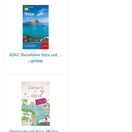
ADAC Reiseführer Ibiza und Formentera: Der Kompakte mit den ADAC Top Tipps und cleveren Klappkarten
Glücksorte auf Ibiza. Mit Formentera: Fahr hin & werd glücklich