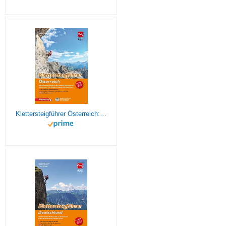
Klettersteigführer Österreich: Alle lohnenden Klettersteige zwischen Bodensee und Wienerwald, mit Steigen in Bayern und Slowenien, mit Touren-App Zugang