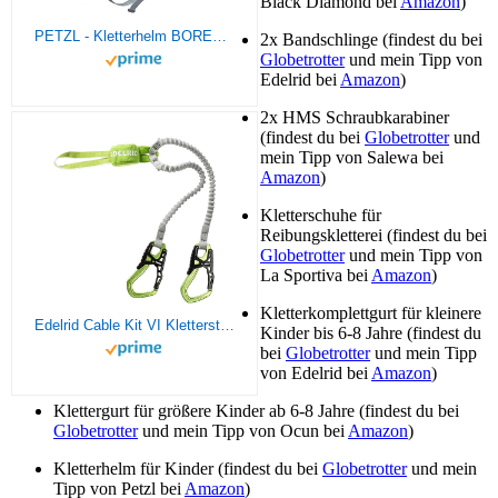
Black Diamond bei
Amazon
)
PETZL - Kletterhelm BOREO - Mann, Weiß, S/M
2x Bandschlinge (findest du bei
Globetrotter
und mein Tipp von
Edelrid bei
Amazon
)
2x HMS Schraubkarabiner
(findest du bei
Globetrotter
und
mein Tipp von Salewa bei
Amazon
)
Kletterschuhe für
Reibungskletterei (findest du bei
Globetrotter
und mein Tipp von
La Sportiva bei
Amazon
)
Kletterkomplettgurt für kleinere
Edelrid Cable Kit VI Klettersteigset grün/grau
Kinder bis 6-8 Jahre (findest du
bei
Globetrotter
und mein Tipp
von Edelrid bei
Amazon
)
Klettergurt für größere Kinder ab 6-8 Jahre (findest du bei
Globetrotter
und mein Tipp von Ocun bei
Amazon
)
Kletterhelm für Kinder (findest du bei
Globetrotter
und mein
Tipp von Petzl bei
Amazon
)