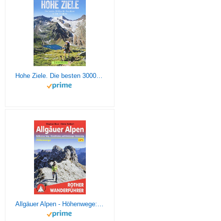
Hohe Ziele. Die besten 3000er für Wanderer in den Ostalpen. Wanderführer: die schönsten 3000er auf einfachen Wegen besteigen. Tourenführer: mit ... ... Tourensteckbriefen und Karten.
Allgäuer Alpen - Höhenwege: Höhenwege. Heilbronner Weg, Mindelheimer und Hindelanger Klettersteig. 40 Tagesetappen mit GPS-Tracks. (Rother Wanderführer)