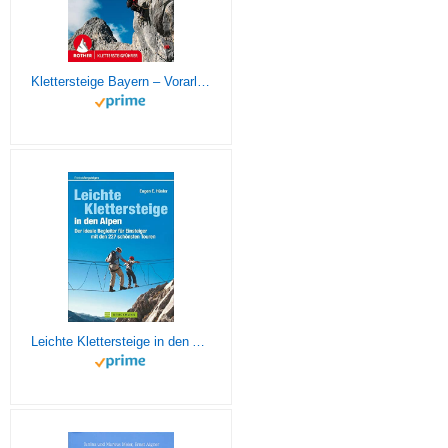
Klettersteige Bayern – Vorarlberg – Tirol – Salzburg: 92 Klettersteige (Rother Klettersteigführer)
Leichte Klettersteige in den Alpen: Der ideale Begleiter für Einsteiger mit den 227 schönsten Touren (Erlebnis Bergsteigen)