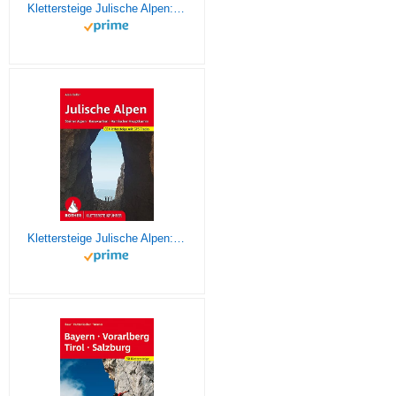
Klettersteige Julische Alpen: Steiner Alpen, Karawanken, Karnischer Hauptkamm. 83 Klettersteige. Mit GPS-Tracks (Rother Klettersteigführer)
Klettersteige Julische Alpen: Steiner Alpen, Karawanken, Karnischer Hauptkamm. 83 Klettersteige mit GPS-Tracks (Rother Klettersteigführer)