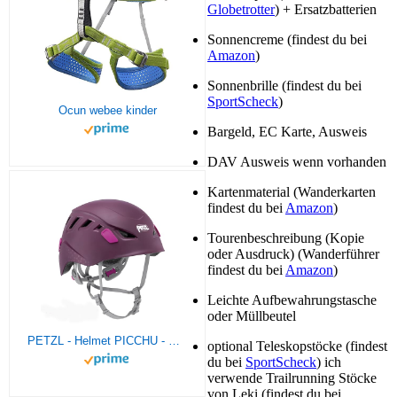
Globetrotter
) + Ersatzbatterien
Sonnencreme (findest du bei
Amazon
)
Sonnenbrille (findest du bei
SportScheck
)
Ocun webee kinder
Bargeld, EC Karte, Ausweis
DAV Ausweis wenn vorhanden
Kartenmaterial (Wanderkarten
findest du bei
Amazon
)
Tourenbeschreibung (Kopie
oder Ausdruck) (Wanderführer
findest du bei
Amazon
)
Leichte Aufbewahrungstasche
oder Müllbeutel
PETZL - Helmet PICCHU - Unisex, Lila, Einheitsgröße
optional Teleskopstöcke (findest
du bei
SportScheck
) ich
verwende Trailrunning Stöcke
von Leki (findest du bei