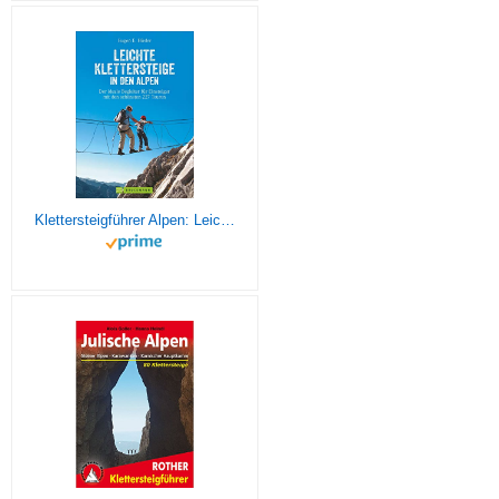
Klettersteigführer Alpen: Leichte Klettersteige in den Alpen. Die schönsten Touren in den Bayerischen Alpen, Tirol, Dolomiten, am Gardasee, Brenta und ... für Einsteiger mit den schönsten 227 Touren