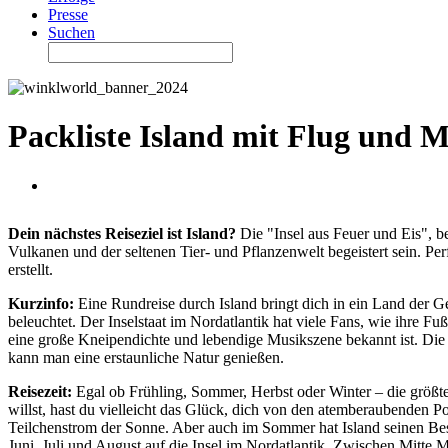
Presse
Suchen
Packliste Island mit Flug und M
Dein nächstes Reiseziel ist Island?
Die "Insel aus Feuer und Eis", b
Vulkanen und der seltenen Tier- und Pflanzenwelt begeistert sein. Perf
erstellt.
Kurzinfo:
Eine Rundreise durch Island bringt dich in ein Land der
beleuchtet. Der Inselstaat im Nordatlantik hat viele Fans, wie ihre
eine große Kneipendichte und lebendige Musikszene bekannt ist. Die 
kann man eine erstaunliche Natur genießen.
Reisezeit:
Egal ob Frühling, Sommer, Herbst oder Winter – die größte
willst, hast du vielleicht das Glück, dich von den atemberaubenden Po
Teilchenstrom der Sonne. Aber auch im Sommer hat Island seinen Bes
Juni, Juli und August auf die Insel im Nordatlantik. Zwischen Mitte M