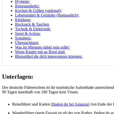
Hygiene:
Reiseapotheke:
Kochen & Grillen (optional):
Lebensmittel & Getränke (flugtauglich):
Kleidung:
Rucksack & Taschen
Technik & Elektronik:
Sport & Action:
Sonstiges:
Übernachtung:
Was im Mietauto dabei sein sollte:
Wenn Kinder mit an Bord sind:
Blogartikel die dich interessieren könnten:
Unterlagen:
Der deutsche Führerschein ist für touristische Aufenthalte ausreiche
90 Tagen innerhalb von 180 Tagen kein Visum.
Reiseführer und Karten (
findest du bei Amazon
) Am Ende der P
Wanderführer (mein Favorit ist oft der von Rother, findest du a