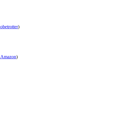
obetrotter
)
ei Amazon
)