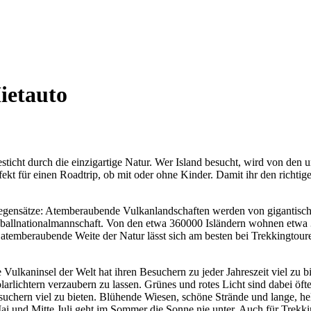
ietauto
esticht durch die einzigartige Natur. Wer Island besucht, wird von den
ekt für einen Roadtrip, ob mit oder ohne Kinder. Damit ihr den richtige
 Gegensätze: Atemberaubende Vulkanlandschaften werden von gigantisch
 Fußballnationalmannschaft. Von den etwa 360000 Isländern wohnen etwa
atemberaubende Weite der Natur lässt sich am besten bei Trekkingtour
 Vulkaninsel der Welt hat ihren Besuchern zu jeder Jahreszeit viel zu 
larlichtern verzaubern zu lassen. Grünes und rotes Licht sind dabei öft
uchern viel zu bieten. Blühende Wiesen, schöne Strände und lange, h
ai und Mitte Juli geht im Sommer die Sonne nie unter. Auch für Trekking