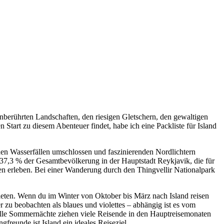
 unberührten Landschaften, den riesigen Gletschern, den gewaltigen
n Start zu diesem Abenteuer findet, habe ich eine Packliste für Island
en Wasserfällen umschlossen und faszinierenden Nordlichtern
 37,3 % der Gesamtbevölkerung in der Hauptstadt Reykjavik, die für
en erleben. Bei einer Wanderung durch den Thingvellir Nationalpark
bieten. Wenn du im Winter von Oktober bis März nach Island reisen
er zu beobachten als blaues und violettes – abhängig ist es vom
elle Sommernächte ziehen viele Reisende in den Hauptreisemonaten
freunde ist Island ein ideales Reiseziel.